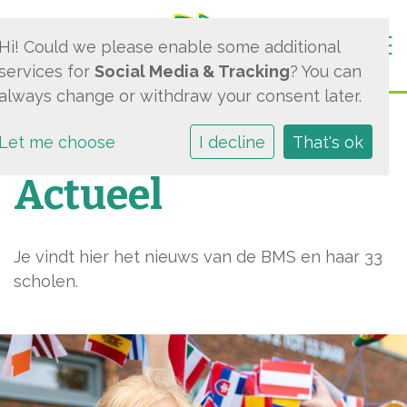
Togg
Hi! Could we please enable some additional
services for
Social Media & Tracking
? You can
always change or withdraw your consent later.
Let me choose
I decline
That's ok
Actueel
Je vindt hier het nieuws van de BMS en haar 33
scholen.