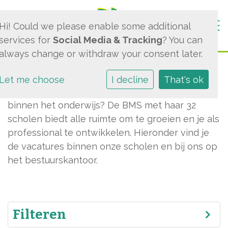
Togg
Hi! Could we please enable some additional
services for
Social Media & Tracking
? You can
always change or withdraw your consent later.
Vacatures
Let me choose
I decline
That's ok
Ben jij op zoek naar een uitdagende baan
binnen het onderwijs? De BMS met haar 32
scholen biedt alle ruimte om te groeien en je als
professional te ontwikkelen. Hieronder vind je
de vacatures binnen onze scholen en bij ons op
het bestuurskantoor.
Filteren